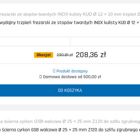
ydajny trzpień frezarski ze stopów twardych INOX kulisty KUD Ø 12 × 
208,36 zł
Okazja!
230,81 zł
Produkt dostępny
Darmowa dostawa od 500,00 zł
DO KOSZYKA
 ścierna cyrkon GSB walcowa Ø 25 × 25 mm Z120 do szlifu zgrubnego n