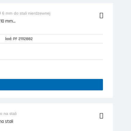
10 mm...
kod: PF 21112882
a stali