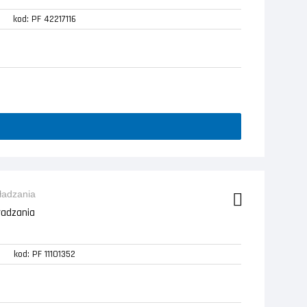
kod: PF 42217116
ładzania
kod: PF 11101352