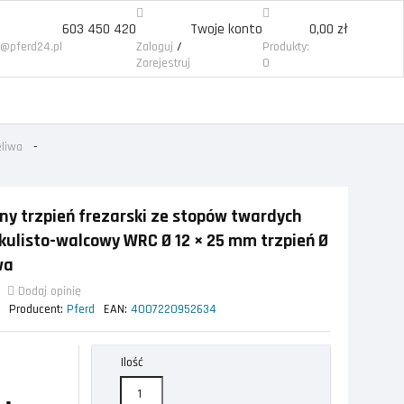
603 450 420
Twoje konto
0,00 zł
/
p@pferd24.pl
Zaloguj
Produkty:
Zarejestruj
0
eliwa
y trzpień frezarski ze stopów twardych
kulisto-walcowy WRC Ø 12 × 25 mm trzpień Ø
wa
Dodaj opinię
 0
Producent:
Pferd
EAN:
4007220952634
Ilość