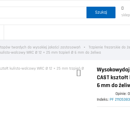
Szukaj
skle
 stopów twardych do wysokiej jakości zastosowań
Trzpienie frezarskie do ż
 kulisto-walcowy WRC Ø 12 × 25 mm trzpień Ø 6 mm do żeliwa
Wysokowydajn
CAST kształt 
6 mm do żeli
Opinie:
Indeks:
PF 21105383