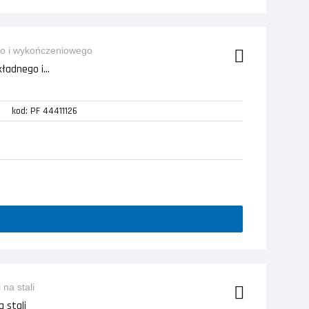
adnego i...
kod: PF 44411126
 stali