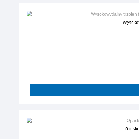
Wysokow
Opaska