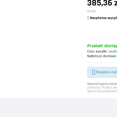
385,36 
Brutto
Bezpłatna wysył
Produkt dostęp
Czas wysyłki:
zwykle
Najtańsza dostawa:

Kupujesz u au
Gwarantujemy bezpi
płatności. Możesz zw
gwarancję producent