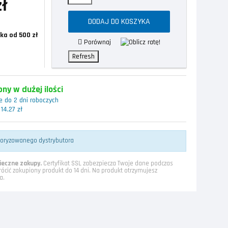
zł
DODAJ DO KOSZYKA
ka od 500 zł
Porównaj
ny w dużej ilości
 do 2 dni roboczych
14,27 zł
toryzowanego dystrybutora
eczne zakupy.
Certyfikat SSL zabezpiecza Twoje dane podczas
rócić zakupiony produkt do 14 dni. Na produkt otrzymujesz
a.