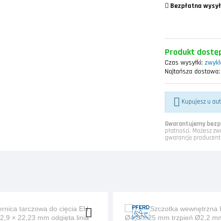
Bezpłatna wysył
Produkt dostęp
Czas wysyłki:
zwykle
Najtańsza dostawa:

Kupujesz u au
Gwarantujemy bezpi
płatności. Możesz zw
gwarancję producent