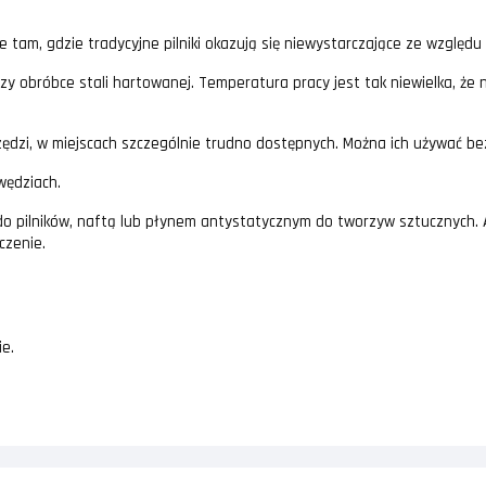
e tam, gdzie tradycyjne pilniki okazują się niewystarczające ze względ
zy obróbce stali hartowanej. Temperatura pracy jest tak niewielka, że
zędzi, w miejscach szczególnie trudno dostępnych. Można ich używać be
wędziach.
ki do pilników, naftą lub płynem antystatycznym do tworzyw sztucznych
czenie.
e.