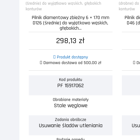
Pilnik diamentowy zbieżny 6 × 170 mm
Pilnik 
D126 (średnie) do wyjątkowo wąskich,
D46 (d
głębokich...
298,13 zł
Produkt dostępny
Darmowa dostawa od 500,00 zł
Da
Kod produktu
PF 15917062
Obrabiane materiały
Stale węglowe
Zadania obróbcze
Usuwanie śladów utleniania
Usu
Rodzaje napędu