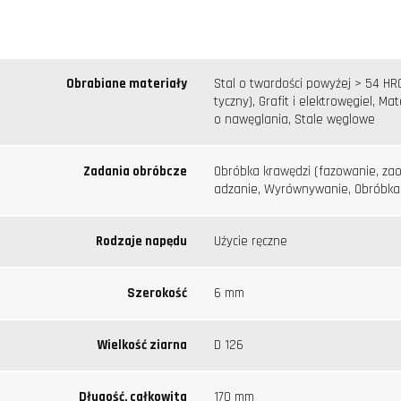
Obrabiane materiały
Stal o twardości powyżej > 54 HR
tyczny), Grafit i elektrowęgiel, Ma
o nawęglania, Stale węglowe
Zadania obróbcze
Obróbka krawędzi (fazowanie, zao
adzanie, Wyrównywanie, Obróbka 
Rodzaje napędu
Użycie ręczne
Szerokość
6 mm
Wielkość ziarna
D 126
Długość, całkowita
170 mm