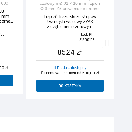
W
H
BU
,2 mm
Trzpień frezarski ze stopów
iarno...
twardych walcowy ZYAS
z uzębieniem czołowym
PF
Ø 02 × 10 mm...
585
kod: PF
21200153
85,24 zł
00 zł
Produkt dostępny
Darmowa dostawa od 500,00 zł
DO KOSZYKA