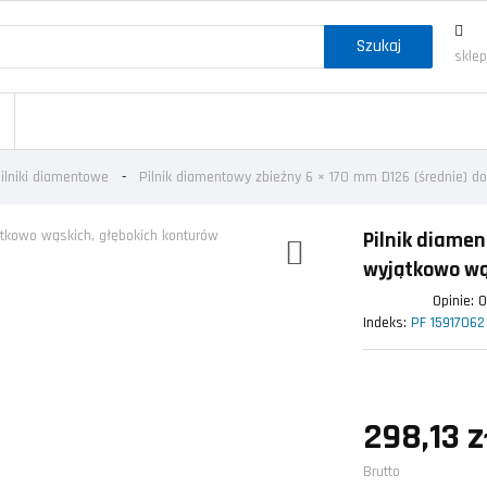
Szukaj
skle
ilniki diamentowe
Pilnik diamentowy zbieżny 6 × 170 mm D126 (średnie) d
Pilnik diamen
wyjątkowo wą
Opinie:
Indeks:
PF 15917062
298,13 z
Brutto