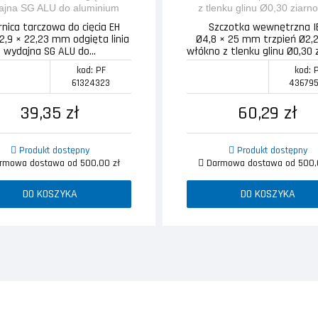
rnica tarczowa do cięcia EH
Szczotka wewnętrzna I
2,9 × 22,23 mm odgięta linia
Ø4,8 × 25 mm trzpień Ø2
wydajna SG ALU do...
włókno z tlenku glinu Ø0,30 z
kod: PF
kod: 
61324323
43679
39,35 zł
60,29 zł
Produkt dostępny
Produkt dostępny
mowa dostawa od 500,00 zł
Darmowa dostawa od 500,
DO KOSZYKA
DO KOSZYKA