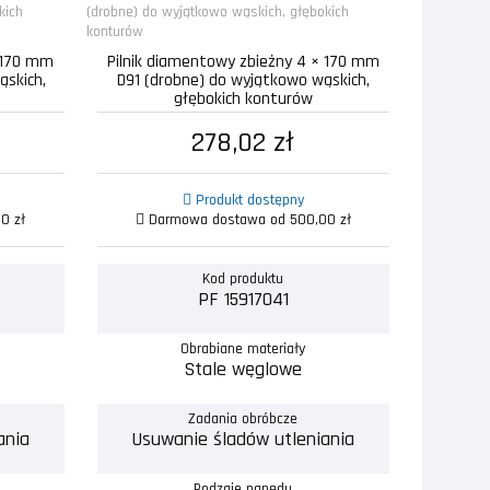
× 170 mm
Pilnik diamentowy zbieżny 4 × 170 mm
ąskich,
D91 (drobne) do wyjątkowo wąskich,
głębokich konturów
278,02 zł
Produkt dostępny
0 zł
Darmowa dostawa od 500,00 zł
Kod produktu
PF 15917041
Obrabiane materiały
Stale węglowe
Zadania obróbcze
ania
Usuwanie śladów utleniania
Rodzaje napędu