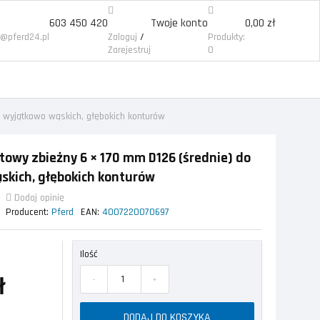
603 450 420
Twoje konto
0,00 zł
/
p@pferd24.pl
Zaloguj
Produkty:
Zarejestruj
0
o wyjątkowo wąskich, głębokich konturów
towy zbieżny 6 × 170 mm D126 (średnie) do
skich, głębokich konturów
Dodaj opinię
 0
Producent:
Pferd
EAN:
4007220070697
Ilość
ł
-
+
DODAJ DO KOSZYKA