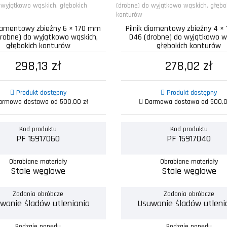
diamentowy zbieżny 6 × 170 mm
Pilnik diamentowy zbieżny 4 
robne) do wyjątkowo wąskich,
D46 (drobne) do wyjątkowo w
głębokich konturów
głębokich konturów
298,13 zł
278,02 zł
Produkt dostępny
Produkt dostępny
rmowa dostawa od 500,00 zł
Darmowa dostawa od 500,0
Kod produktu
Kod produktu
PF 15917060
PF 15917040
Obrabiane materiały
Obrabiane materiały
Stale węglowe
Stale węglowe
Zadania obróbcze
Zadania obróbcze
wanie śladów utleniania
Usuwanie śladów utleni
Rodzaje napędu
Rodzaje napędu