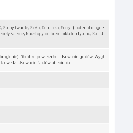
C, Stopy twarde, Szkło, Ceramika, Ferryt (materiał magne
teriały ścierne, Nadstopy na bazie niklu lub tytanu, Stal d
krąglanie), Obróbka powierzchni, Usuwanie gratów, Wygł
krawędzi, Usuwanie śladów utleniania