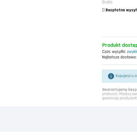
Brutto
Bezpłatna wysył
Produkt dostęp
Czas wysyłki:
zwykle
Najtańsza dostawa:

Kupujesz u a
Gwarantujemy bezpi
płatności. Możesz zw
gwarancję producent