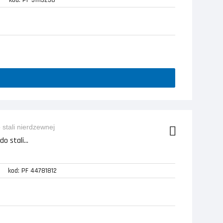
kod: PF 31113258
o stali...
kod: PF 44781812