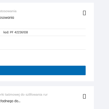
tosowania
kod: PF 42236108
ładnego do...