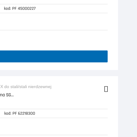
kod: PF 45000227
a SG...
kod: PF 62218300