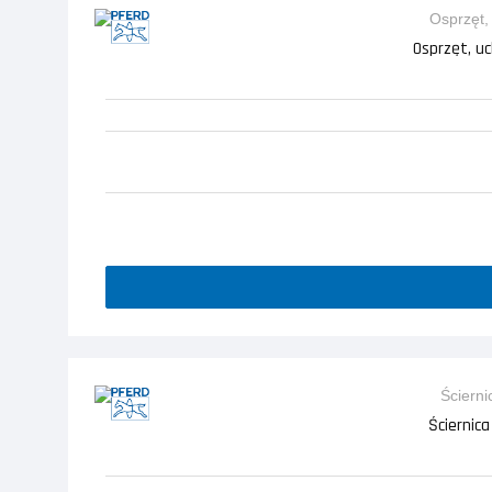
Osprzęt, u
Ściernic