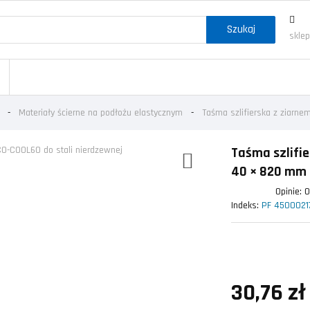
Szukaj
skle
Materiały ścierne na podłożu elastycznym
Taśma szlifierska z ziarn
Taśma szlifi
40 × 820 mm 
Opinie:
Indeks:
PF 4500021
30,76 zł