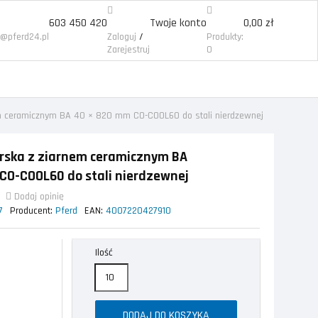
603 450 420
Twoje konto
0,00 zł
/
p@pferd24.pl
Zaloguj
Produkty:
Zarejestruj
0
em ceramicznym BA 40 × 820 mm CO-COOL60 do stali nierdzewnej
erska z ziarnem ceramicznym BA
CO-COOL60 do stali nierdzewnej
Dodaj opinię
 0
7
Producent:
Pferd
EAN:
4007220427910
Ilość
DODAJ DO KOSZYKA