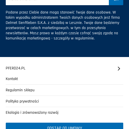
Podane przez Ciebie dane mogą stanowić Twoje dane osobowe. W
takim wypadku administratorem Twoich danych osobowych jest firma
Delmet Senftleben S.K.A. z siedzibą w Lesznie. Twoje dane będziemy
przetwarzać w celach marketingowych, w tym do przesyłania
newsletterów. Masz prawo w każdym czasie cofnąć swoją zgodę na
komunikację marketingową - szczegóły w regulaminie.
PFERD24.PL
Kontakt
Regulamin sklepu
Polityka prywatności
Ekologia i zrównoważony rozwój
ODSTĄP OD UMOWY