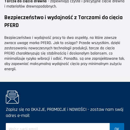
Tarcze do cięcia drewna
- zapewniają czyste i precyzyjne cięcie drewna
i materiałów drewnopodobnych.
Bezpieczeństwo i wydajność z Tarczami do cięcia
PFERD
Bezpieczeństwo i wydajność pracy to dwa aspekty, na które zawsze
zwraca uwagę marka PFERD. Jak to osiąga? Przede wszystkim, dzięki
zastosowaniu nowoczesnych technologii produkcji, tarcze do cięcia
PFERD charakteryzują się stabilnością i doskonałym balansem, co
minimalizuje ryzyko wibracji i odbić. Ponadto, są one zaprojektowane tak,
aby zapewniać maksymalną wydajność cięcia przy minimalnym zużyciu
energii.
Zapisz się na OKAZJE, PROMOCJE i NOWOŚCI - zostaw nam swój
adres e-mail: