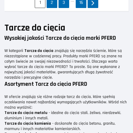
…
1
2
3
16
Tarcze do cięcia
Wysokiej jakości Tarcze do cięcia marki PFERD
W kategorii
Tarcze do cięcia
znajdują się narzędzia ściernie, które są
niezastąpione w codziennej pracy. Produkty marki PFERD są znane na
całym świecie ze swojej niezawodności i trwałości. Dlaczego warto
wybrać tarcze do cięcia marki PFERD? To proste. Są one wykonane z
najwyższej jakości materiałów, gwarantujących długą żywotność
narzędzia i precyzyjne cięcie.
Asortyment Tarcz do cięcia PFERD
W ofercie znajdują się różne rodzaje tarcz do cięcia, które spełnią
oczekiwania nawet najbardziej wymagających użytkowników. Wśród nich
można wyróżnić:
Tarcze do cięcia metalu
- idealne do cięcia stali, żeliwa, nierdzewki,
aluminium i innych metali.
Tarcze do cięcia kamienia
- doskonałe do cięcia betonu, granitu,
marmuru i innych materiałów kamieniarskich.